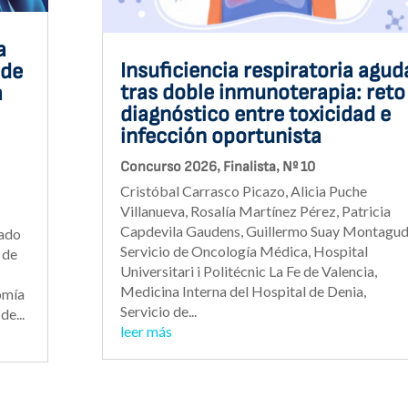
a
Insuficiencia respiratoria agud
 de
tras doble inmunoterapia: reto
a
diagnóstico entre toxicidad e
infección oportunista
,
,
Concurso 2026
Finalista
Nº 10
Cristóbal Carrasco Picazo, Alicia Puche
Villanueva, Rosalía Martínez Pérez, Patricia
Capdevila Gaudens, Guillermo Suay Montagud
hado
Servicio de Oncología Médica, Hospital
 de
Universitari i Politécnic La Fe de Valencia,
Medicina Interna del Hospital de Denia,
omía
Servicio de...
de...
leer más