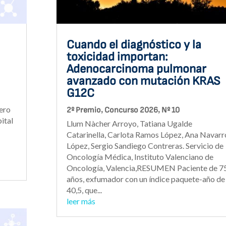
Cuando el diagnóstico y la
toxicidad importan:
Adenocarcinoma pulmonar
avanzado con mutación KRAS
G12C
,
,
nero
2º Premio
Concurso 2026
Nº 10
ital
Llum Nàcher Arroyo, Tatiana Ugalde
Catarinella, Carlota Ramos López, Ana Navarr
López, Sergio Sandiego Contreras. Servicio de
Oncología Médica, Instituto Valenciano de
Oncología, Valencia,RESUMEN Paciente de 7
años, exfumador con un índice paquete-año de
40,5, que...
leer más