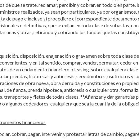
s de que se trate, reclamar, percibir y cobrar, en todo o en parte, l
inistros realizados, ya sean por particulares, ya por organismos, 
ta de pago e incluso si procediere el correspondiente documento de
visionales o definitivas, que se exijan en toda clase de subastas, co
ar unas y otras, retirando y cobrando los fondos que las constituy
dquisición, disposición, enajenación o gravamen sobre toda clase d
onvenientes, y en tal sentido, comprar, vender, permutar, ceder en
atos de arrendamiento financiero o leasing, sobre cualquiera clase 
celar prendas, hipotecas y anticresis, servidumbres, usufructos y cu
araciones de obra nueva, obra derruida y constituciones en propie
nal, de fianza, prenda hipoteca, anticresis o cualquier otra, formal
, transportes y fletes de todas clases. **Afianzar y dar garantías 
o o algunos codeudores, cualquiera que sea la cuantía de la oblig
nstrumentos financieros
gociar, cobrar, pagar, intervenir y protestar letras de cambio, pagar