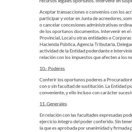
recursos legales oportunos. Intervenir en susp
Aceptar transacciones o convenios con los acre
participar y votar en Junta de acreedores, some
o cancelar concesiones administrativas ordinar
de los oportunos documentos. Intervenir en el
Provincial, Local u otras entidades o Corporac
Hacienda Pública, Agencia Tributaria, Delegac
actividad de la Entidad poderdante e intervini
relación con los impuestos que afecten a los 
10.- Poderes
Conferir los oportunos poderes a Procuradore
con o sin facultad de sustitución. La Entidad 
conveniente, y ello incluso con carácter suces
11. Generales
En relación con las facultades expresadas pod
ejercicio íntegro del poder conferido. Sin tene
la que es aprobada por unanimidad y firmada po