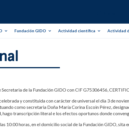
O
Fundación GIDO
Actividad científica
Actividad 
nal
de Secretaria de la Fundación GIDO con CIF G75306456, CERTIFI
elebrada y constituida con carácter de universal el día 3 de noviem
ctuando como secretaria Doña María Corina Escoin Pérez, designad
 hago transcripción literal e los efectos oportunos donde conveng
as 10:00 horas, en el domicilio social de la Fundación GIDO, sita 