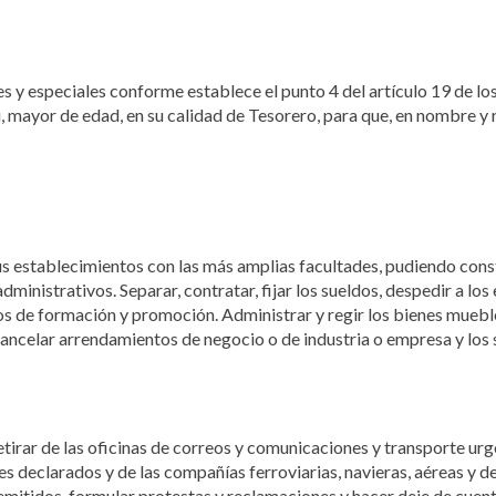
 y especiales conforme establece el punto 4 del artículo 19 de lo
i, mayor de edad, en su calidad de Tesorero, para que, en nombre 
 sus establecimientos con las más amplias facultades, pudiendo con
dministrativos. Separar, contratar, fijar los sueldos, despedir a los
os de formación y promoción. Administrar y regir los bienes muebl
cancelar arrendamientos de negocio o de industria o empresa y los s
etirar de las oficinas de correos y comunicaciones y transporte urg
es declarados y de las compañías ferroviarias, navieras, aéreas y d
remitidos, formular protestas y reclamaciones y hacer deje de cue