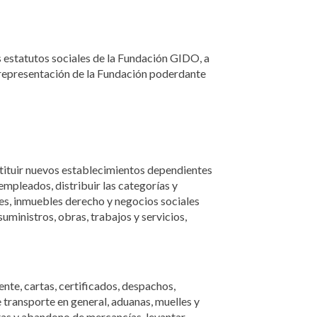
s estatutos sociales de la Fundación GIDO, a
y representación de la Fundación poderdante
stituir nuevos establecimientos dependientes
 empleados, distribuir las categorías y
es, inmuebles derecho y negocios sociales
uministros, obras, trabajos y servicios,
ente, cartas, certificados, despachos,
e transporte en general, aduanas, muelles y
ntas y abandono de mercancías, levantar