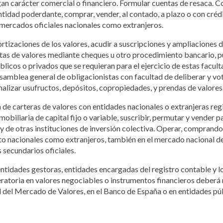
 carácter comercial o financiero. Formular cuentas de resaca. Con
tidad poderdante, comprar, vender, al contado, a plazo o con crédi
s mercados oficiales nacionales como extranjeros.
tizaciones de los valores, acudir a suscripciones y ampliaciones de
ntas de valores mediante cheques u otro procedimiento bancario, pu
icos o privados que se requieran para el ejercicio de estas faculta
Asamblea general de obligacionistas con facultad de deliberar y vota
rmalizar usufructos, depósitos, copropiedades, y prendas de valores
n de carteras de valores con entidades nacionales o extranjeras r
mobiliaria de capital fijo o variable, suscribir, permutar y vender 
 y de otras instituciones de inversión colectiva. Operar, comprand
nto nacionales como extranjeros, también en el mercado nacional de
 secundarios oficiales.
entidades gestoras, entidades encargadas del registro contable y l
eratoria en valores negociables o instrumentos financieros deberá
 del Mercado de Valores, en el Banco de España o en entidades públ