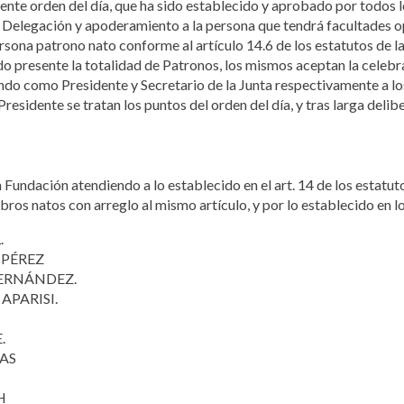
guiente orden del día, que ha sido establecido y aprobado por todo
Delegación y apoderamiento a la persona que tendrá facultades o
rsona patrono nato conforme al artículo 14.6 de los estatutos de l
do presente la totalidad de Patronos, los mismos aceptan la celebr
do como Presidente y Secretario de la Junta respectivamente a lo
 Presidente se tratan los puntos del orden del día, y tras larga del
undación atendiendo a lo establecido en el art. 14 de los estatuto
os natos con arreglo al mismo artículo, y por lo establecido en lo
.
 PÉREZ
ERNÁNDEZ.
APARISI.
.
AS
H