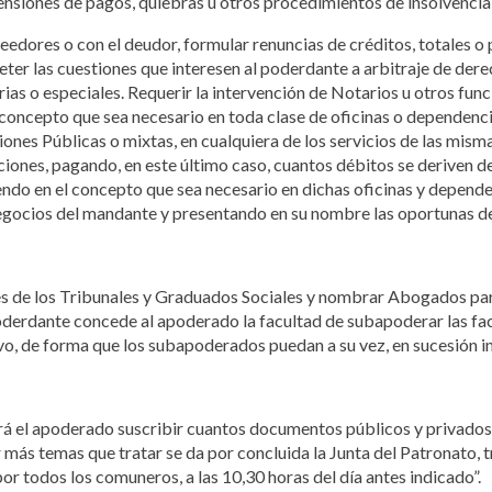
ensiones de pagos, quiebras u otros procedimientos de insolvencia p
edores o con el deudor, formular renuncias de créditos, totales o 
ter las cuestiones que interesen al poderdante a arbitraje de derech
ias o especiales. Requerir la intervención de Notarios u otros fun
 concepto que sea necesario en toda clase de oficinas o dependenc
iones Públicas o mixtas, en cualquiera de los servicios de las misma
iones, pagando, en este último caso, cuantos débitos se deriven d
endo en el concepto que sea necesario en dichas oficinas y depende
negocios del mandante y presentando en su nombre las oportunas d
s de los Tribunales y Graduados Sociales y nombrar Abogados para
poderdante concede al apoderado la facultad de subapoderar las fac
ivo, de forma que los subapoderados puedan a su vez, en sucesión i
rá el apoderado suscribir cuantos documentos públicos y privados
r más temas que tratar se da por concluida la Junta del Patronato, t
r todos los comuneros, a las 10,30 horas del día antes indicado”.