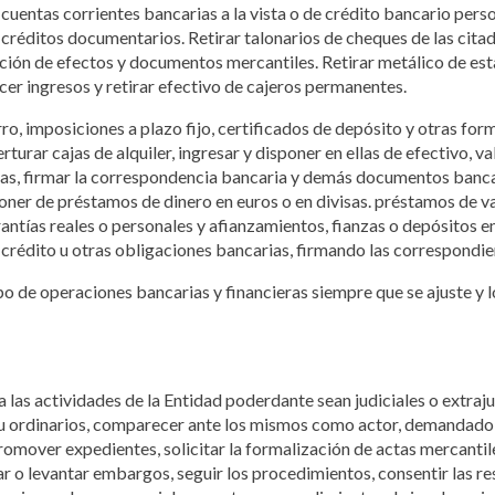
r cuentas corrientes bancarias a la vista o de crédito bancario perso
créditos documentarios. Retirar talonarios de cheques de las cita
ción de efectos y documentos mercantiles. Retirar metálico de est
cer ingresos y retirar efectivo de cajeros permanentes.
rro, imposiciones a plazo fijo, certificados de depósito y otras for
rturar cajas de alquiler, ingresar y disponer en ellas de efectivo,
ias, firmar la correspondencia bancaria y demás documentos bancari
sponer de préstamos de dinero en euros o en divisas. préstamos de 
arantías reales o personales y afianzamientos, fianzas o depósitos e
crédito u otras obligaciones bancarias, firmando las correspondie
ipo de operaciones bancarias y financieras siempre que se ajuste y lo
 a las actividades de la Entidad poderdante sean judiciales o extraj
s u ordinarios, comparecer ante los mismos como actor, demandado
romover expedientes, solicitar la formalización de actas mercantile
ar o levantar embargos, seguir los procedimientos, consentir las re