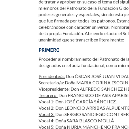
de tratar y aprobar en su caso el tema del si
miembros del Patronato de la Fundación Gido 
poderes generales y especiales, siendo esta pe
que fue firmada por todos los patronos. Estan
celebrándose con carácter universal. Nombran
de la propia Fundación. Abriendo el acto el Sr.
unanimidad que se transcriben literalmente:
PRIMERO
Proceder al nombramiento del Patronato de la F
designados en el acta fundacional, como miembr
Presidente/a:
Don ÓSCAR JOSÉ JUAN VIDAL
Secretario/a:
Doña MARIA CORINA ESCOIN
Vicepresidente:
Don ALFREDO SÁNCHEZ H
Tesorero:
Don FRANCISCO DE ASIS APARISI 
Vocal 1:
Don JOSÉ GARCÍA SÁNCHEZ.
Vocal 2:
Don LEONCIO ARRIBAS ALPUENTE
Vocal 3:
Don SERGIO SANDIEGO CONTRER
Vocal 4:
Doña SARA BLASCO MOLLÁ
Vocal 5:
Doña NURIA MANCHEÑO FRANC