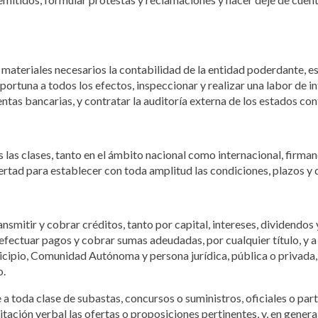
ateriales necesarios la contabilidad de la entidad poderdante, esta
ortuna a todos los efectos, inspeccionar y realizar una labor de in
entas bancarias, y contratar la auditoría externa de los estados con
s las clases, tanto en el ámbito nacional como internacional, firm
ibertad para establecer con toda amplitud las condiciones, plazos 
smitir y cobrar créditos, tanto por capital, intereses, dividendos 
efectuar pagos y cobrar sumas adeudadas, por cualquier título, y a
cipio, Comunidad Autónoma y persona jurídica, pública o privada, f
o.
 toda clase de subastas, concursos o suministros, oficiales o part
icitación verbal las ofertas o proposiciones pertinentes, y, en genera