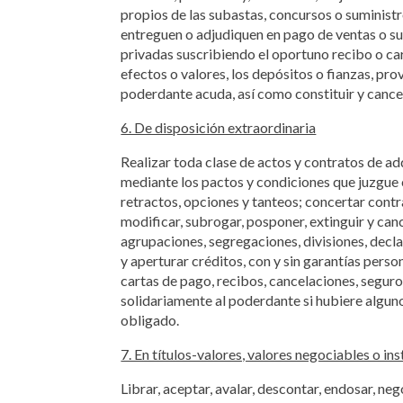
propios de las subastas, concursos o suministro
entreguen o adjudiquen en pago de ventas o sum
privadas suscribiendo el oportuno recibo o car
efectos o valores, los depósitos o fianzas, pro
poderdante acuda, así como constituir y cancel
6. De disposición extraordinaria
Realizar toda clase de actos y contratos de a
mediante los pactos y condiciones que juzgue c
retractos, opciones y tanteos; concertar contr
modificar, subrogar, posponer, extinguir y can
agrupaciones, segregaciones, divisiones, decl
y aperturar créditos, con y sin garantías perso
cartas de pago, recibos, cancelaciones, seguros
solidariamente al poderdante si hubiere algun
obligado.
7. En títulos-valores, valores negociables o i
Librar, aceptar, avalar, descontar, endosar, ne