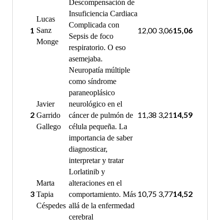
Descompensación de
Insuficiencia Cardiaca
Lucas
Complicada con
1
12,00
3,06
15,06
Sanz
Sepsis de foco
Monge
respiratorio. O eso
asemejaba.
Neuropatía múltiple
como síndrome
paraneoplásico
Javier
neurológico en el
2
11,38
3,21
14,59
Garrido
cáncer de pulmón de
Gallego
célula pequeña. La
importancia de saber
diagnosticar,
interpretar y tratar
Lorlatinib y
Marta
alteraciones en el
3
10,75
3,77
14,52
Tapia
comportamiento. Más
Céspedes
allá de la enfermedad
cerebral