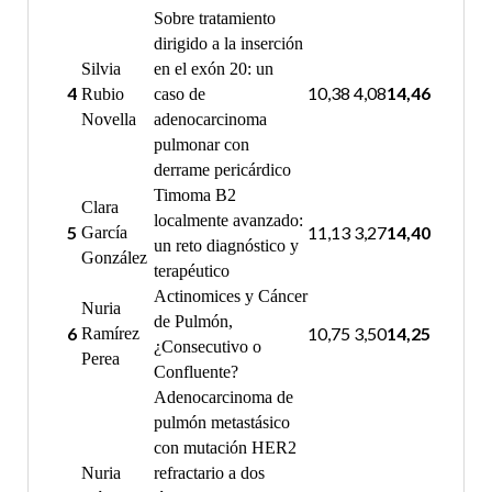
Sobre tratamiento
dirigido a la inserción
Silvia
en el exón 20: un
4
10,38
4,08
14,46
Rubio
caso de
Novella
adenocarcinoma
pulmonar con
derrame pericárdico
Timoma B2
Clara
localmente avanzado:
5
11,13
3,27
14,40
García
un reto diagnóstico y
González
terapéutico
Actinomices y Cáncer
Nuria
de Pulmón,
6
10,75
3,50
14,25
Ramírez
¿Consecutivo o
Perea
Confluente?
Adenocarcinoma de
pulmón metastásico
con mutación HER2
Nuria
refractario a dos