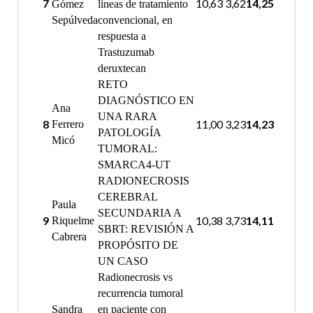
7
10,63
3,62
14,25
Gómez
líneas de tratamiento
Sepúlveda
convencional, en
respuesta a
Trastuzumab
deruxtecan
RETO
DIAGNÓSTICO EN
Ana
UNA RARA
8
11,00
3,23
14,23
Ferrero
PATOLOGÍA
Micó
TUMORAL:
SMARCA4-UT
RADIONECROSIS
CEREBRAL
Paula
SECUNDARIA A
9
10,38
3,73
14,11
Riquelme
SBRT: REVISIÓN A
Cabrera
PROPÓSITO DE
UN CASO
Radionecrosis vs
recurrencia tumoral
Sandra
en paciente con