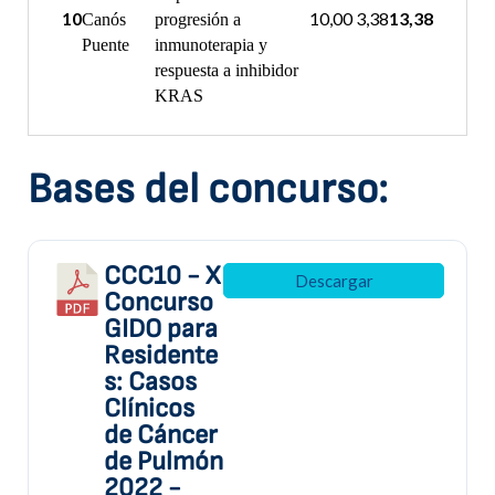
10
10,00
3,38
13,38
Canós
progresión a
Puente
inmunoterapia y
respuesta a inhibidor
KRAS
Bases del concurso:
CCC10 - X
Descargar
Concurso
GIDO para
Residente
s: Casos
Clínicos
de Cáncer
de Pulmón
2022 -