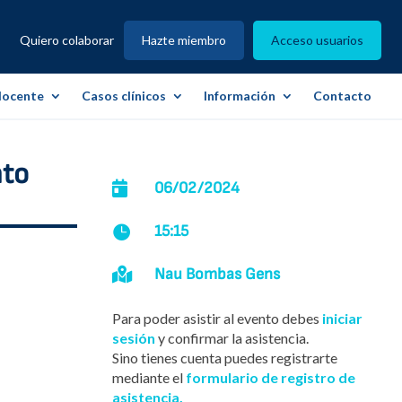
Quiero colaborar
Hazte miembro
Acceso usuarios
docente
Casos clínicos
Información
Contacto
nto

06/02/2024
15:15


Nau Bombas Gens
Para poder asistir al evento debes
iniciar
sesión
y confirmar la asistencia.
Sino tienes cuenta puedes registrarte
mediante el
formulario de registro de
asistencia.