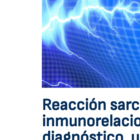
Reacción sarc
inmunorelacio
diagnóstico, un