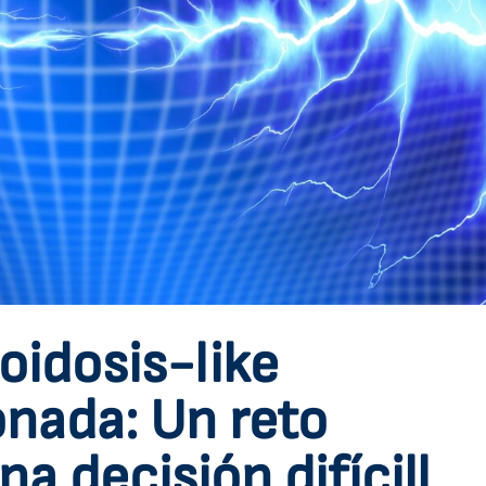
oidosis-like
nada: Un reto
a decisión difícill