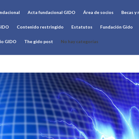
undacional
Acta fundacional GIDO
Área de socios
Becas y 
GIDO
Contenido restringido
Estatutos
Fundación Gido
cio GIDO
The gido post
No hay categorías