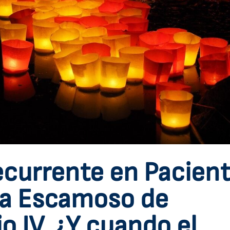
currente en Pacien
a Escamoso de
o IV. ¿Y cuando el