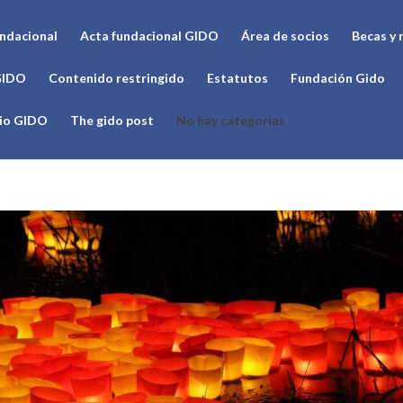
undacional
Acta fundacional GIDO
Área de socios
Becas y 
GIDO
Contenido restringido
Estatutos
Fundación Gido
cio GIDO
The gido post
No hay categorías