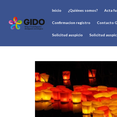
Inicio
¿Quiénes somos?
Acta f
Confirmacion registro
Contacto 
Solicitud auspicio
Solicitud auspi