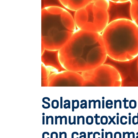
Solapamiento
inmunotoxicid
con carcinom