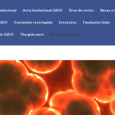
undacional
Acta fundacional GIDO
Área de socios
Becas y 
GIDO
Contenido restringido
Estatutos
Fundación Gido
cio GIDO
The gido post
No hay categorías