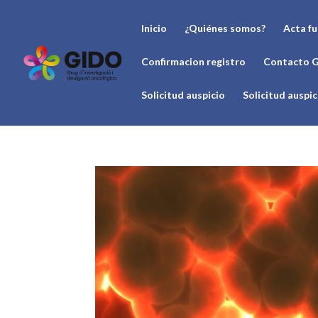
Inicio
¿Quiénes somos?
Acta f
Confirmacion registro
Contacto 
Solicitud auspicio
Solicitud auspi