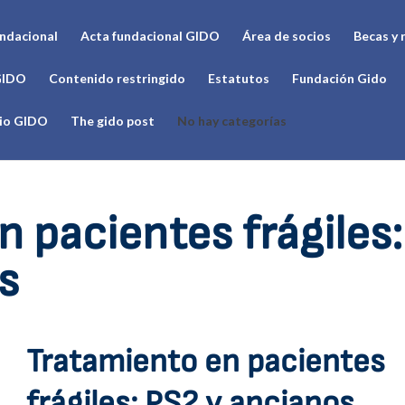
undacional
Acta fundacional GIDO
Área de socios
Becas y 
GIDO
Contenido restringido
Estatutos
Fundación Gido
cio GIDO
The gido post
No hay categorías
 pacientes frágiles:
s
Tratamiento en pacientes
frágiles: PS2 y ancianos