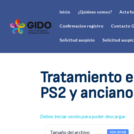
Inicio
¿Quiénes somos?
Acta f
Confirmacion registro
Contacto 
Solicitud auspicio
Solicitud auspi
Tratamiento en
PS2 y anciano
Debes iniciar sesión para poder descargar
Tamaño del archivo
939.09 KB