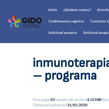
Inicio
¿Quiénes somos?
Acta f
Confirmacion registro
Contacto 
Solicitud auspicio
Solicitud auspi
inmunoterapi
– programa
Descargar
43
Tamaño del archivo
4.10 MB
Recu
Última actualización
31/01/2020