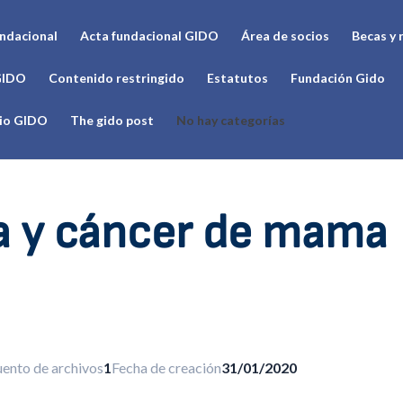
undacional
Acta fundacional GIDO
Área de socios
Becas y 
GIDO
Contenido restringido
Estatutos
Fundación Gido
cio GIDO
The gido post
No hay categorías
a y cáncer de mama
ento de archivos
1
Fecha de creación
31/01/2020